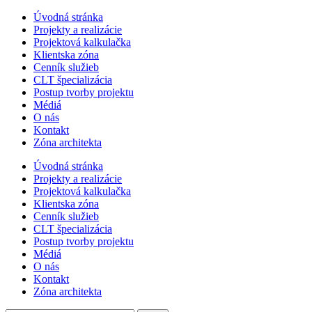
Úvodná stránka
Projekty a realizácie
Projektová kalkulačka
Klientska zóna
Cenník služieb
CLT špecializácia
Postup tvorby projektu
Médiá
O nás
Kontakt
Zóna architekta
Úvodná stránka
Projekty a realizácie
Projektová kalkulačka
Klientska zóna
Cenník služieb
CLT špecializácia
Postup tvorby projektu
Médiá
O nás
Kontakt
Zóna architekta