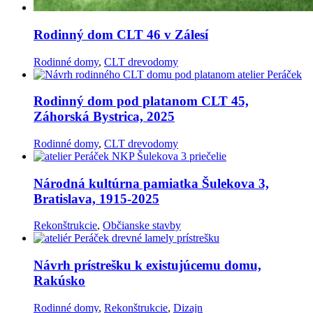
Rodinný dom CLT 46 v Zálesí
Rodinné domy
,
CLT drevodomy
Rodinný dom pod platanom CLT 45,
Záhorská Bystrica, 2025
Rodinné domy
,
CLT drevodomy
Národná kultúrna pamiatka Šulekova 3,
Bratislava, 1915-2025
Rekonštrukcie
,
Občianske stavby
Návrh prístrešku k existujúcemu domu,
Rakúsko
Rodinné domy
,
Rekonštrukcie
,
Dizajn