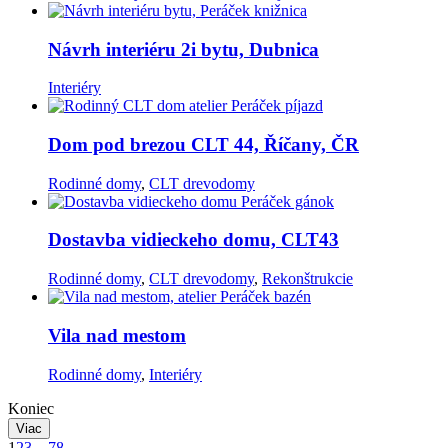
Návrh interiéru 2i bytu, Dubnica
Interiéry
Dom pod brezou CLT 44, Říčany, ČR
Rodinné domy
,
CLT drevodomy
Dostavba vidieckeho domu, CLT43
Rodinné domy
,
CLT drevodomy
,
Rekonštrukcie
Vila nad mestom
Rodinné domy
,
Interiéry
Koniec
Viac
1
2
3
…
7
8