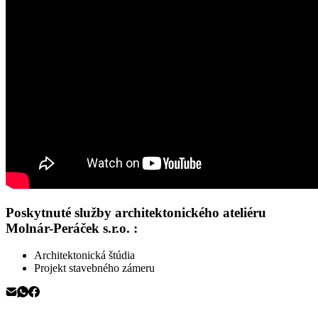
Poskytnuté služby architektonického ateliéru
Molnár-Peráček s.r.o. :
Architektonická štúdia
Projekt stavebného zámeru