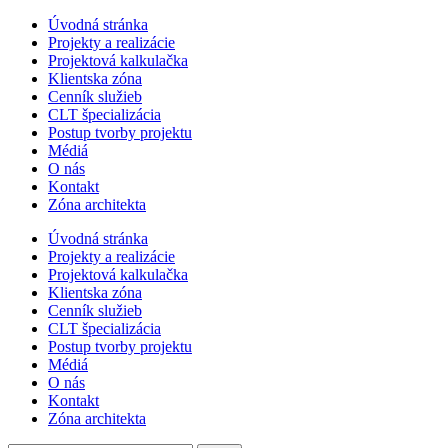
Úvodná stránka
Projekty a realizácie
Projektová kalkulačka
Klientska zóna
Cenník služieb
CLT špecializácia
Postup tvorby projektu
Médiá
O nás
Kontakt
Zóna architekta
Úvodná stránka
Projekty a realizácie
Projektová kalkulačka
Klientska zóna
Cenník služieb
CLT špecializácia
Postup tvorby projektu
Médiá
O nás
Kontakt
Zóna architekta