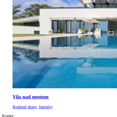
Vila nad mestom
Rodinné domy
,
Interiéry
Koniec