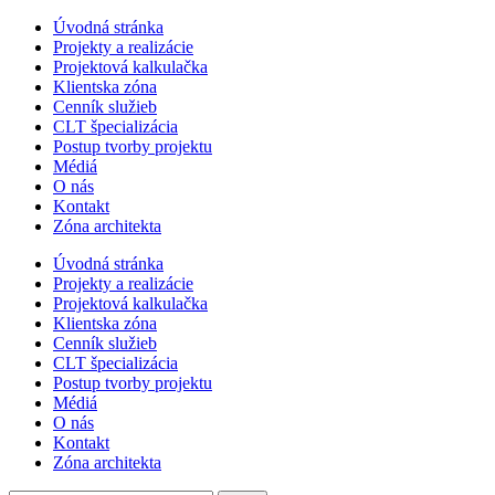
Úvodná stránka
Projekty a realizácie
Projektová kalkulačka
Klientska zóna
Cenník služieb
CLT špecializácia
Postup tvorby projektu
Médiá
O nás
Kontakt
Zóna architekta
Úvodná stránka
Projekty a realizácie
Projektová kalkulačka
Klientska zóna
Cenník služieb
CLT špecializácia
Postup tvorby projektu
Médiá
O nás
Kontakt
Zóna architekta