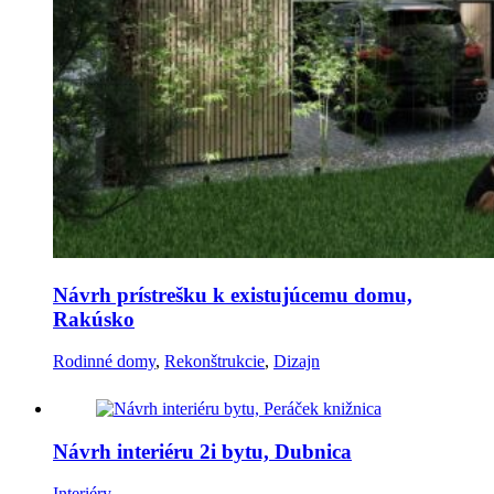
Návrh prístrešku k existujúcemu domu,
Rakúsko
Rodinné domy
,
Rekonštrukcie
,
Dizajn
Návrh interiéru 2i bytu, Dubnica
Interiéry