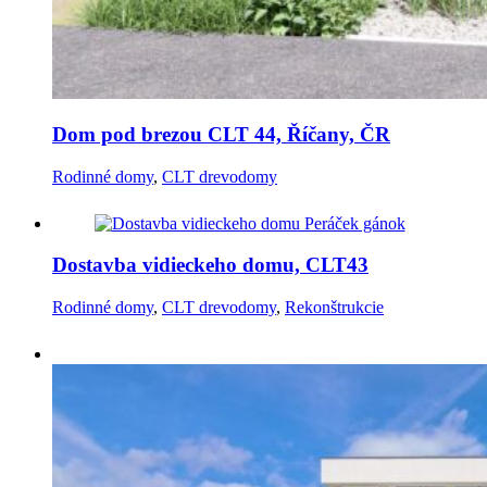
Dom pod brezou CLT 44, Říčany, ČR
Rodinné domy
,
CLT drevodomy
Dostavba vidieckeho domu, CLT43
Rodinné domy
,
CLT drevodomy
,
Rekonštrukcie