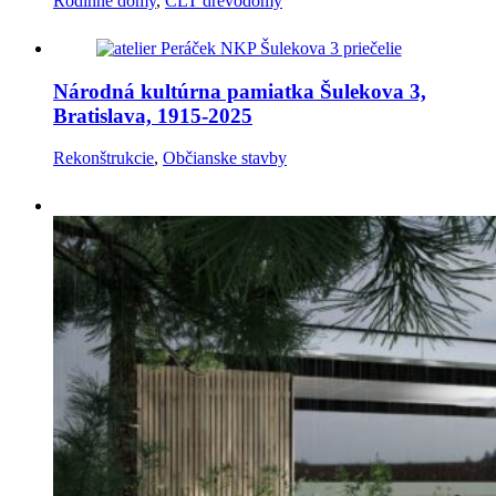
Rodinné domy
,
CLT drevodomy
Národná kultúrna pamiatka Šulekova 3,
Bratislava, 1915-2025
Rekonštrukcie
,
Občianske stavby