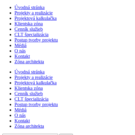
Úvodná stránka
Projekty a realizácie
Projektová kalkulačka
Klientska zóna
Cenník služieb
CLT špecializácia
Postup tvorby projektu
Médiá
O nás
Kontakt
Zóna architekta
Úvodná stránka
Projekty a realizácie
Projektová kalkulačka
Klientska zóna
Cenník služieb
CLT špecializácia
Postup tvorby projektu
Médiá
O nás
Kontakt
Zóna architekta