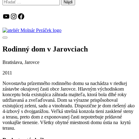
Hľadať:
YouTube
Instagram
Facebook
Rodinný dom v Jarovciach
Bratislava, Jarovce
2011
Novostavba prízemného rodinného domu sa nachádza v riedkej
zástavbe okrajovej časti obce Jarovce. Hlavným východiskom
konceptu bola existujúca záhrada majiteľa, ktorá bola dlhé roky
udržiavaná a zveľaďovaná. Dom sa výrazne prispôsoboval
existujúcej zeleni, sadu a vinohradu. Dispozične je dom riešený ako
4-izbový s dvojgarážou. Veľká strešná konzola tieni zasklené steny
a terasu, preto dom z exponovanej časti nepotrebuje prídavné
vonkajšie tienenie. Všetky obytné miestnosti domu ústia na krytú
terasu.