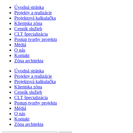
Úvodná stránka
Projekty a realizácie
Projektová kalkulačka
Klientska zóna
Cenník služieb
CLT špecializácia
Postup tvorby projektu
Médiá
O nás
Kontakt
Zóna architekta
Úvodná stránka
Projekty a realizácie
Projektová kalkulačka
Klientska zóna
Cenník služieb
CLT špecializácia
Postup tvorby projektu
Médiá
O nás
Kontakt
Zóna architekta