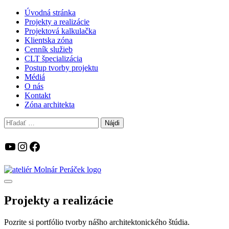
Úvodná stránka
Projekty a realizácie
Projektová kalkulačka
Klientska zóna
Cenník služieb
CLT špecializácia
Postup tvorby projektu
Médiá
O nás
Kontakt
Zóna architekta
Hľadať:
YouTube
Instagram
Facebook
Projekty a realizácie
Pozrite si portfólio tvorby nášho architektonického štúdia.