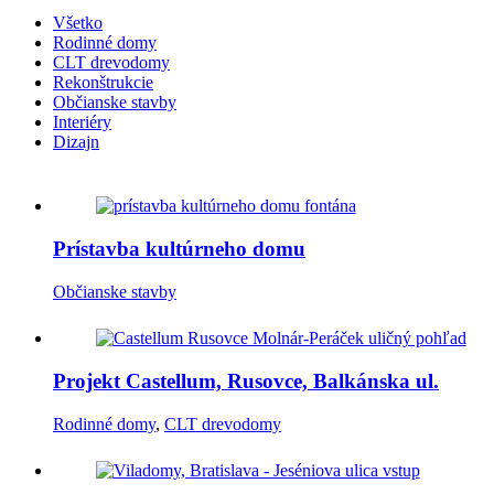
Všetko
Rodinné domy
CLT drevodomy
Rekonštrukcie
Občianske stavby
Interiéry
Dizajn
Prístavba kultúrneho domu
Občianske stavby
Projekt Castellum, Rusovce, Balkánska ul.
Rodinné domy
,
CLT drevodomy