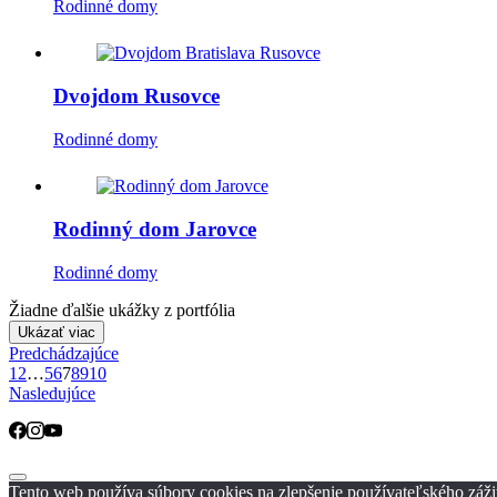
Rodinné domy
Dvojdom Rusovce
Rodinné domy
Rodinný dom Jarovce
Rodinné domy
Žiadne ďalšie ukážky z portfólia
Ukázať viac
Predchádzajúce
1
2
…
5
6
7
8
9
10
Nasledujúce
Tento web používa súbory cookies na zlepšenie používateľského zážit