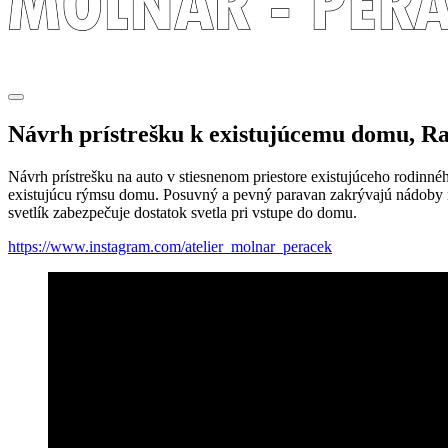
Návrh prístrešku k existujúcemu domu, R
Návrh prístrešku na auto v stiesnenom priestore existujúceho rodinnéh
existujúcu rýmsu domu. Posuvný a pevný paravan zakrývajú nádoby 
svetlík zabezpečuje dostatok svetla pri vstupe do domu.
https://www.instagram.com/atelier_molnar_peracek