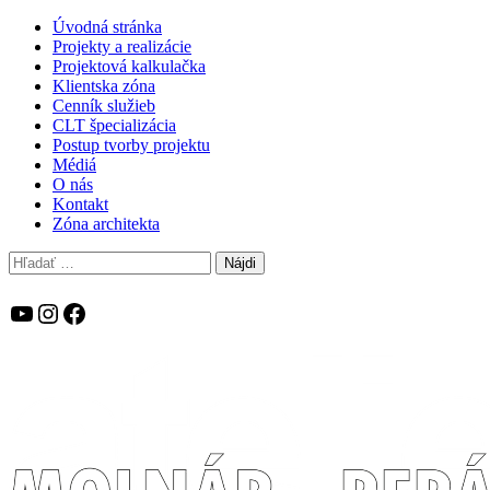
Úvodná stránka
Projekty a realizácie
Projektová kalkulačka
Klientska zóna
Cenník služieb
CLT špecializácia
Postup tvorby projektu
Médiá
O nás
Kontakt
Zóna architekta
Hľadať:
YouTube
Instagram
Facebook