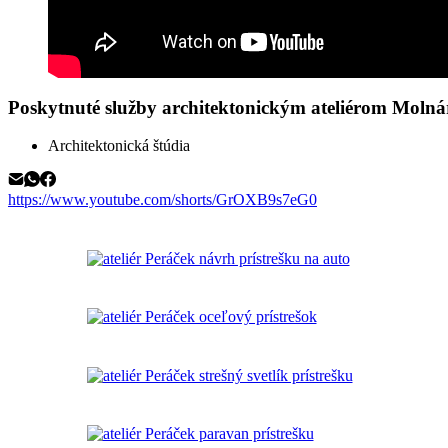
Poskytnuté služby architektonickým ateliérom Molnár
Architektonická štúdia
https://www.youtube.com/shorts/GrOXB9s7eG0