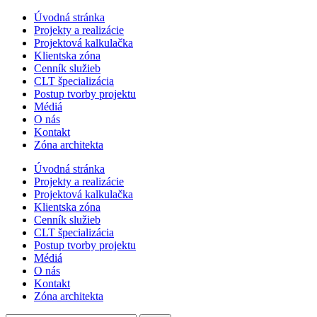
Úvodná stránka
Projekty a realizácie
Projektová kalkulačka
Klientska zóna
Cenník služieb
CLT špecializácia
Postup tvorby projektu
Médiá
O nás
Kontakt
Zóna architekta
Úvodná stránka
Projekty a realizácie
Projektová kalkulačka
Klientska zóna
Cenník služieb
CLT špecializácia
Postup tvorby projektu
Médiá
O nás
Kontakt
Zóna architekta