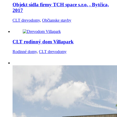
Objekt sídla firmy TCH space s.r.o. , Bytčica,
2017
CLT drevodomy
,
Občianske stavby
CLT rodinný dom Villapark
Rodinné domy
,
CLT drevodomy