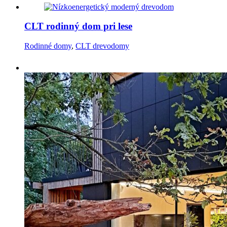
CLT rodinný dom pri lese
Rodinné domy
,
CLT drevodomy