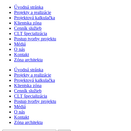
Úvodná stránka
Projekty a realizácie
Projektová kalkulačka
Klientska zóna
Cenník služieb
CLT špecializácia
Postup tvorby projektu
Médiá
O nás
Kontakt
Zóna architekta
Úvodná stránka
Projekty a realizácie
Projektová kalkulačka
Klientska zóna
Cenník služieb
CLT špecializácia
Postup tvorby projektu
Médiá
O nás
Kontakt
Zóna architekta