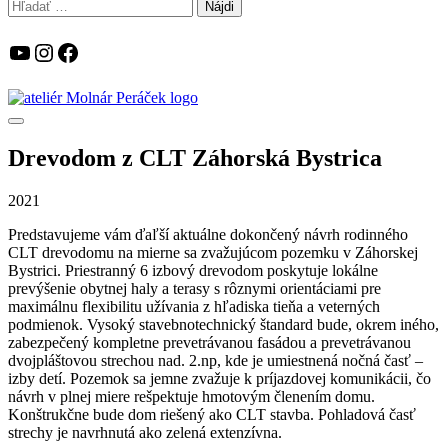
Hľadať:
YouTube
Instagram
Facebook
Drevodom z CLT Záhorská Bystrica
2021
Predstavujeme vám ďaľší aktuálne dokončený návrh rodinného
CLT drevodomu na mierne sa zvažujúcom pozemku v Záhorskej
Bystrici. Priestranný 6 izbový drevodom poskytuje lokálne
prevýšenie obytnej haly a terasy s rôznymi orientáciami pre
maximálnu flexibilitu užívania z hľadiska tieňa a veterných
podmienok. Vysoký stavebnotechnický štandard bude, okrem iného,
zabezpečený kompletne prevetrávanou fasádou a prevetrávanou
dvojpláštovou strechou nad. 2.np, kde je umiestnená nočná časť –
izby detí. Pozemok sa jemne zvažuje k príjazdovej komunikácii, čo
návrh v plnej miere rešpektuje hmotovým členením domu.
Konštrukčne bude dom riešený ako CLT stavba. Pohladová časť
strechy je navrhnutá ako zelená extenzívna.